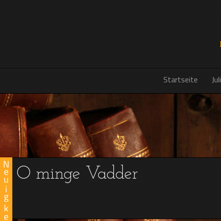
Startseite
Jul
Startseite
Jul
O minge Vadder