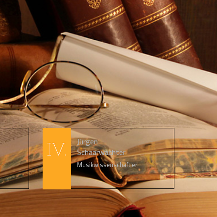
Jürgen
IV.
Schaarwächter
Musikwissenschaftler